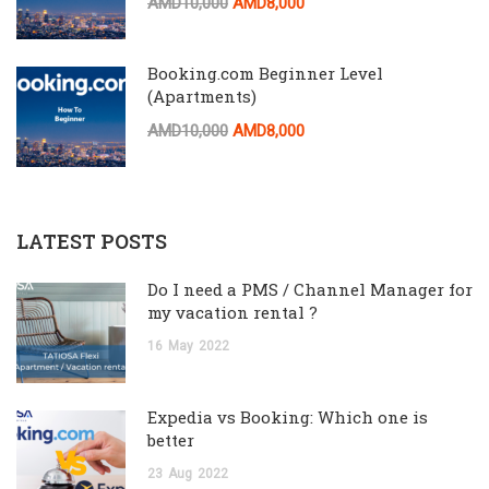
AMD10,000
AMD8,000
Booking.com Beginner Level
(Apartments)
AMD10,000
AMD8,000
LATEST POSTS
Do I need a PMS / Channel Manager for
my vacation rental ?
16
May
2022
Expedia vs Booking: Which one is
better
23
Aug
2022