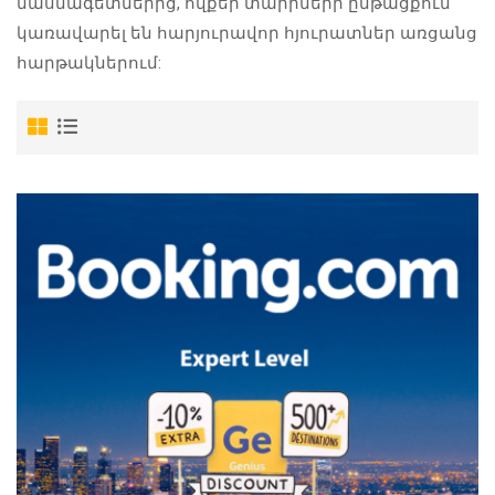
մասնագետներից, ովքեր տարիների ընթացքում
կառավարել են հարյուրավոր հյուրատներ առցանց
հարթակներում:
AIRBNB ՀԱՅԵՐԵՆ
BOOKING C
թացեք AirBnB կայքի բոլոր
Master Booking.com’s fun
վորություններին, սովորեք
your income by work
ասնագետներից, ովքեր
տարիների...